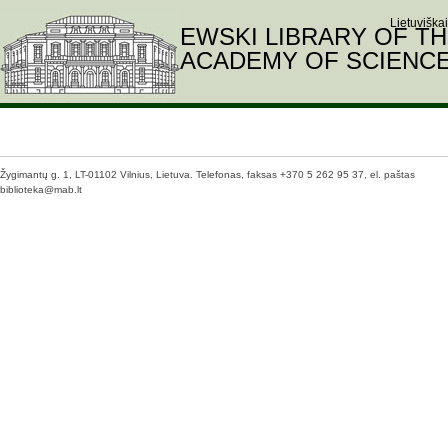
Skip
Lietuviškai
THE WROBLEWSKI LIBRARY OF T
to
LITHUANIAN ACADEMY OF SCIENC
content
Žygimantų g. 1, LT-01102 Vilnius, Lietuva. Telefonas, faksas +370 5 262 95 37, el. paštas
biblioteka@mab.lt