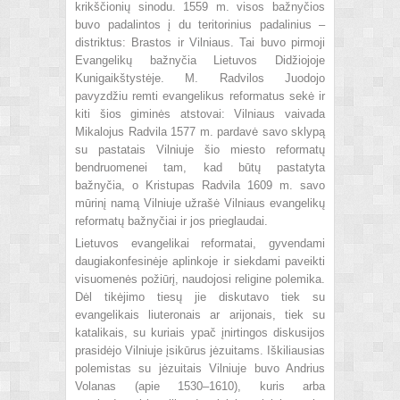
krikščionių sinodu. 1559 m. visos bažnyčios
buvo padalintos į du teritorinius padalinius –
distriktus: Brastos ir Vilniaus. Tai buvo pirmoji
Evangelikų bažnyčia Lietuvos Didžiojoje
Kunigaikštystėje. M. Radvilos Juodojo
pavyzdžiu remti evangelikus reformatus sekė ir
kiti šios giminės atstovai: Vilniaus vaivada
Mikalojus Radvila 1577 m. pardavė savo sklypą
su pastatais Vilniuje šio miesto reformatų
bendruomenei tam, kad būtų pastatyta
bažnyčia, o Kristupas Radvila 1609 m. savo
mūrinį namą Vilniuje užrašė Vilniaus evangelikų
reformatų bažnyčiai ir jos prieglaudai.
Lietuvos evangelikai reformatai, gyvendami
daugiakonfesinėje aplinkoje ir siekdami paveikti
visuomenės požiūrį, naudojosi religine polemika.
Dėl tikėjimo tiesų jie diskutavo tiek su
evangelikais liuteronais ar arijonais, tiek su
katalikais, su kuriais ypač įnirtingos diskusijos
prasidėjo Vilniuje įsikūrus jėzuitams. Iškiliausias
polemistas su jėzuitais Vilniuje buvo Andrius
Volanas (apie 1530–1610), kuris arba