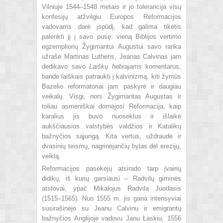
Vilniuje 1544–1548 metais ir jo tolerancija visų
konfesijų atžvilgiu Europos Reformacijos
vadovams darė įspūdį, kad galima tikėtis
palenkti jį į savo pusę: vieną Biblijos vertimo
egzempliorių Žygimantui Augustui savo ranka
užrašė Martinas Lutheris, Jeanas Calvinas jam
dedikavo savo
Laiškų hebrajams
komentarus,
bandė laiškais patraukti į kalvinizmą, kiti žymūs
Bazelio reformatoriai jam paskyrė ir daugiau
veikalų. Visgi, nors Žygimantas Augustas ir
toliau asmeniškai domėjosi Reformacija, kaip
karalius jis buvo nuoseklus ir išlaikė
aukščiausios valstybės valdžios ir Katalikų
bažnyčios sąjungą. Kita vertus, uždraudė ir
dvasinių teismų, nagrinėjančių bylas dėl erezijų,
veiklą.
Reformacijos pasekėjų atsirado tarp įvairių
didikų, iš kurių garsiausi – Radvilų giminės
atstovai, ypač Mikalojus Radvila Juodasis
(1515–1565). Nuo 1555 m. jis gana intensyviai
susirašinėjo su Jeanu Calvinu ir emigrantų
bažnyčios Anglijoje vadovu Janu Łaskiu, 1556