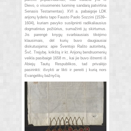
Dievo, o visuomenės luominę sandarą patvirtina
Senasis Testamentas). XVI a. pabaigoje LDK
arijonų lyderiu tapo Fausto Paolo Sozzini (1539–
1604), kuriam pavyko susilpninti radikaliausius
dogmatinius požiūrius, sumažinti jų skirtumus.
Jis parengė knygų svarbiausiais tikėjimo
klausimais, dėl kurių buvo daugiausiai
diskutuojama: apie Šventojo Rašto autoritetą,
Švč. Trejybę, krikštą ir kt. Arijonų bendruomenių
veikla pasibaigė 1658 m., kai jie buvo ištremti iš
Abiejų Tautų Respublikos, tad privalėjo
pasirinkti: išvykti ar likti ir pereiti į kurią nors
Evangelikų bažnyčią.