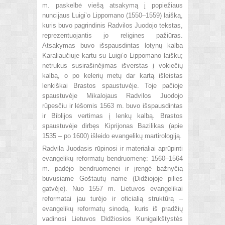
m. paskelbė viešą atsakymą į popiežiaus
nuncijaus Luigiʼo Lippomano (1550–1559) laišką,
kuris buvo pagrindinis Radvilos Juodojo tekstas,
reprezentuojantis jo religines pažiūras.
Atsakymas buvo išspausdintas lotynų kalba
Karaliaučiuje kartu su Luigiʼo Lippomano laišku;
netrukus susirašinėjimas išverstas į vokiečių
kalbą, o po kelerių metų dar kartą išleistas
lenkiškai Brastos spaustuvėje. Toje pačioje
spaustuvėje Mikalojaus Radvilos Juodojo
rūpesčiu ir lėšomis 1563 m. buvo išspausdintas
ir Biblijos vertimas į lenkų kalbą. Brastos
spaustuvėje dirbęs Kiprijonas Bazilikas (apie
1535 – po 1600) išleido evangelikų martirologiją.
Radvila Juodasis rūpinosi ir materialiai aprūpinti
evangelikų reformatų bendruomenę: 1560–1564
m. padėjo bendruomenei ir įrengė bažnyčią
buvusiame Goštautų name (Didžiojoje pilies
gatvėje). Nuo 1557 m. Lietuvos evangelikai
reformatai jau turėjo ir oficialią struktūrą –
evangelikų reformatų sinodą, kuris iš pradžių
vadinosi Lietuvos Didžiosios Kunigaikštystės