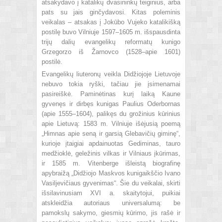
atsakydavo į katalikų dvasininkų teiginius, arba
pats su jais ginčydavosi. Kitas poleminis
veikalas – atsakas į Jokūbo Vujeko katalikišką
postilę buvo Vilniuje 1597–1605 m. išspausdinta
trijų dalių evangelikų reformatų kunigo
Grzegorzo iš Žarnovco (1528–apie 1601)
postilė.
Evangelikų liuteronų veikla Didžiojoje Lietuvoje
nebuvo tokia ryški, tačiau jie įsimenamai
pasireiškė. Paminėtinas kurį laiką Kaune
gyvenęs ir dirbęs kunigas Paulius Oderbornas
(apie 1555–1604), palikęs du grožinius kūrinius
apie Lietuvą: 1583 m. Vilniuje išėjusią poemą
„Himnas apie seną ir garsią Glebavičių giminę“,
kurioje įtaigiai apdainuotas Gediminas, tauro
medžioklė, geležinis vilkas ir Vilniaus įkūrimas,
ir 1585 m. Vitenberge išleistą biografinę
apybraižą „Didžiojo Maskvos kunigaikščio Ivano
Vasiljevičiaus gyvenimas“. Šie du veikalai, skirti
išsilavinusiam XVI a. skaitytojui, puikiai
atskleidžia autoriaus universalumą: be
pamokslų sakymo, giesmių kūrimo, jis rašė ir