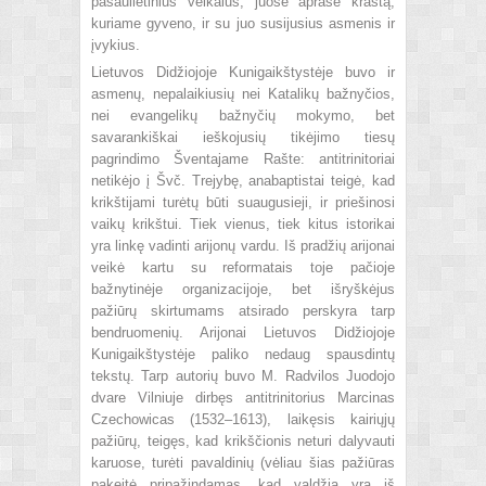
pasaulietinius veikalus; juose aprašė kraštą,
kuriame gyveno, ir su juo susijusius asmenis ir
įvykius.
Lietuvos Didžiojoje Kunigaikštystėje buvo ir
asmenų, nepalaikiusių nei Katalikų bažnyčios,
nei evangelikų bažnyčių mokymo, bet
savarankiškai ieškojusių tikėjimo tiesų
pagrindimo Šventajame Rašte: antitrinitoriai
netikėjo į Švč. Trejybę, anabaptistai teigė, kad
krikštijami turėtų būti suaugusieji, ir priešinosi
vaikų krikštui. Tiek vienus, tiek kitus istorikai
yra linkę vadinti arijonų vardu. Iš pradžių arijonai
veikė kartu su reformatais toje pačioje
bažnytinėje organizacijoje, bet išryškėjus
pažiūrų skirtumams atsirado perskyra tarp
bendruomenių. Arijonai Lietuvos Didžiojoje
Kunigaikštystėje paliko nedaug spausdintų
tekstų. Tarp autorių buvo M. Radvilos Juodojo
dvare Vilniuje dirbęs antitrinitorius Marcinas
Czechowicas (1532–1613), laikęsis kairiųjų
pažiūrų, teigęs, kad krikščionis neturi dalyvauti
karuose, turėti pavaldinių (vėliau šias pažiūras
pakeitė pripažindamas, kad valdžia yra iš