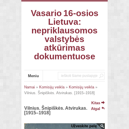
Vasario 16-osios
Lietuva:
nepriklausomos
valstybės
atkūrimas
dokumentuose
Meniu
Namai
»
Komisijų veikla
»
Komisijų veikla
»
Vilnius. Šnipiškės. Atvirukas. [1915–1918]
Kitas
Vilnius. Šnipiškės. Atvirukas.
Atgal
[1915–1918]
Užveskite pelę