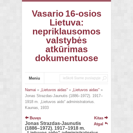
Vasario 16-osios
Lietuva:
nepriklausomos
valstybės
atkūrimas
dokumentuose
Meniu
Namai
»
„Lietuvos aidas“
»
„Lietuvos aidas“
»
Jonas Strazdas-Jaunutis (1886–1972). 1917–
1918 m. „Lietuvos aido“ administratorius.
Kaunas, 1933
Buvęs
Kitas
Jonas Strazdas-Jaunutis
Atgal
(1886–1972). 1917–1918 m.
„Lietuvos aido“ administratorius.