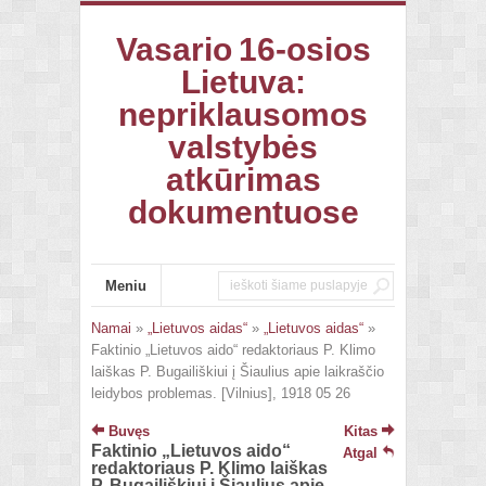
Vasario 16-osios
Lietuva:
nepriklausomos
valstybės
atkūrimas
dokumentuose
Meniu
Namai
»
„Lietuvos aidas“
»
„Lietuvos aidas“
»
Faktinio „Lietuvos aido“ redaktoriaus P. Klimo
laiškas P. Bugailiškiui į Šiaulius apie laikraščio
leidybos problemas. [Vilnius], 1918 05 26
Buvęs
Kitas
Faktinio „Lietuvos aido“
Atgal
redaktoriaus P. Klimo laiškas
P. Bugailiškiui į Šiaulius apie