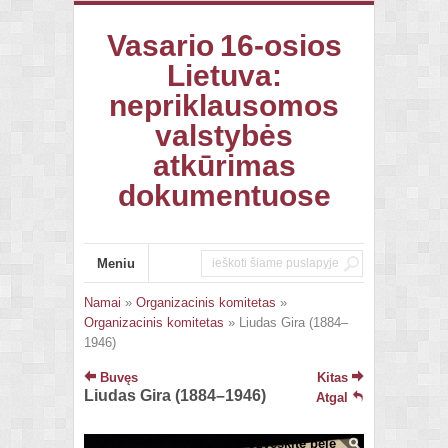
Vasario 16-osios
Lietuva:
nepriklausomos
valstybės
atkūrimas
dokumentuose
Meniu
Namai
»
Organizacinis komitetas
»
Organizacinis komitetas
» Liudas Gira (1884–
1946)
Buvęs
Kitas
Liudas Gira (1884–1946)
Atgal
Užveskite pelę